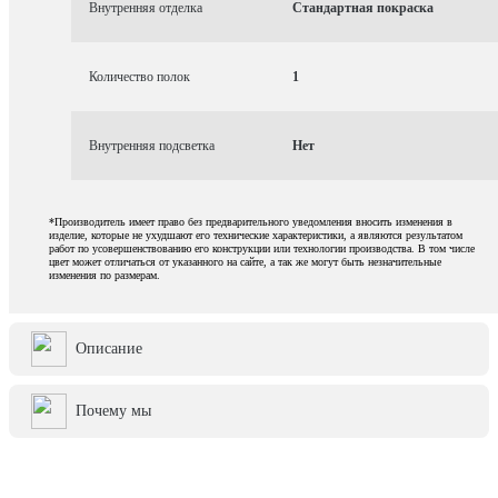
Внутренняя отделка
Стандартная покраска
Количество полок
1
Внутренняя подсветка
Нет
*Производитель имеет право без предварительного уведомления вносить изменения в
изделие, которые не ухудшают его технические характеристики, а являются результатом
работ по усовершенствованию его конструкции или технологии производства. В том числе
цвет может отличаться от указанного на сайте, а так же могут быть незначительные
изменения по размерам.
Описание
Почему мы