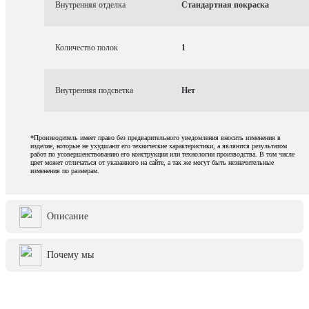
Внутренняя отделка
Стандартная покраска
Количество полок
1
Внутренняя подсветка
Нет
*Производитель имеет право без предварительного уведомления вносить изменения в
изделие, которые не ухудшают его технические характеристики, а являются результатом
работ по усовершенствованию его конструкции или технологии производства. В том числе
цвет может отличаться от указанного на сайте, а так же могут быть незначительные
изменения по размерам.
Описание
Почему мы