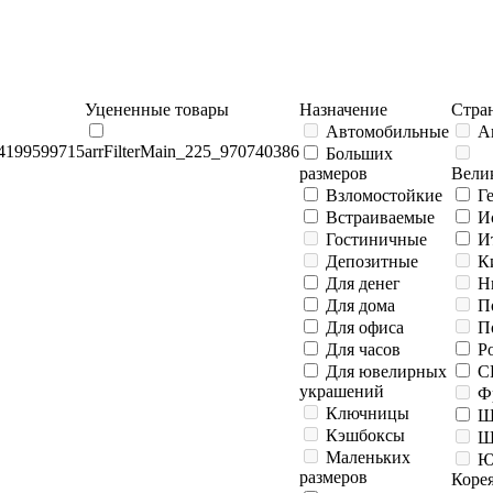
Уцененные товары
Назначение
Стра
Автомобильные
А
_4199599715
arrFilterMain_225_970740386
Больших
размеров
Вели
Взломостойкие
Г
Встраиваемые
И
Гостиничные
И
Депозитные
К
Для денег
Н
Для дома
П
Для офиса
П
Для часов
Р
Для ювелирных
С
украшений
Ф
Ключницы
Ш
Кэшбоксы
Ш
Маленьких
Ю
размеров
Коре