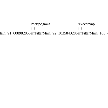
Распродажа
Аксессуар
rMain_91_608982855
arrFilterMain_92_3035843286
arrFilterMain_103