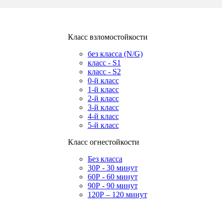
Класс взломостойкости
без класса (N/G)
класс - S1
класс - S2
0-й класс
1-й класс
2-й класс
3-й класс
4-й класс
5-й класс
Класс огнестойкости
Без класса
30Р - 30 минут
60Р - 60 минут
90Р - 90 минут
120Р – 120 минут