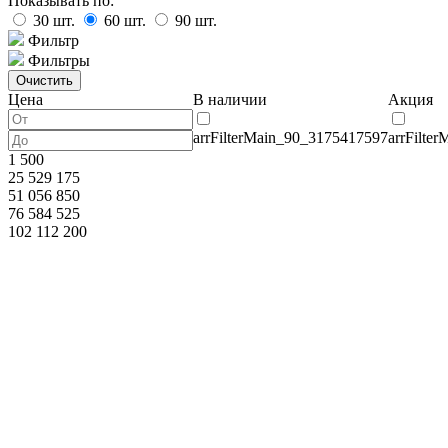
Показывать по:
30
шт.
60
шт.
90
шт.
Фильтр
Фильтры
Цена
В наличии
Акция
arrFilterMain_90_3175417597
arrFilte
1 500
25 529 175
51 056 850
76 584 525
102 112 200