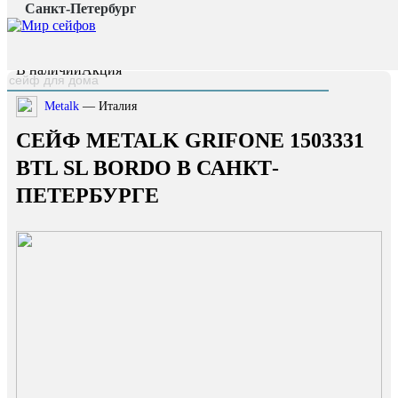
Санкт-Петербург
Главная страница
/
Каталог
/
Сейф Metalk Grifone 1503331 BTL SL Bordo
наверх
В наличии
Акция
Metalk
— Италия
СЕЙФ METALK GRIFONE 1503331
BTL SL BORDO В САНКТ-
ПЕТЕРБУРГЕ