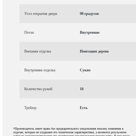
Угол открытия двери
90 градусов
Петли
Внутренние
Внешняя отделка
Имитация дерева
Внутренняя отделка
Сукно
Количество ружей
10
Трейзер
Есть
*Производитель имеет право без предварительного уведомления вносить изменения в
изделие, которые не ухудшают его технические характеристики, а являются результатом
работ по усовершенствованию его конструкции или технологии производства. В том числе