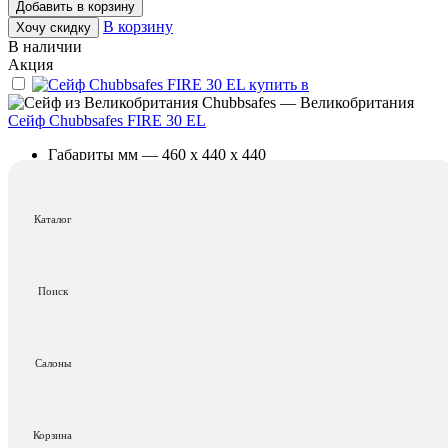
Добавить в корзину
В корзину
Хочу скидку
В наличии
Акция
Chubbsafes — Великобритания
Сейф Chubbsafes FIRE 30 EL
Габариты мм — 460 x 440 x 440
Взломостойкость — Класс S2
Огнестойкость — 30P - 30 мин
Каталог
174 548 ₽
164 100 ₽
Добавить в корзину
В корзину
Хочу скидку
В наличии
Поиск
Акция
Chubbsafes — Великобритания
Сейф Chubbsafes WATER 40 EL
Салоны
Габариты мм — 375 x 375 x 350
Взломостойкость — Класс S1
Огнестойкость — Без класса
Корзина