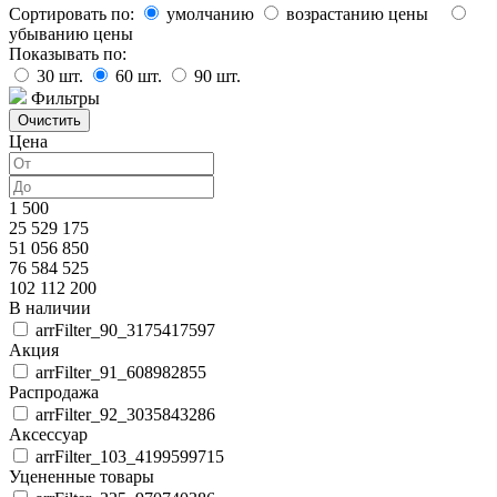
Сортировать по:
умолчанию
возрастанию цены
убыванию цены
Показывать по:
30
шт.
60
шт.
90
шт.
Фильтры
Цена
1 500
25 529 175
51 056 850
76 584 525
102 112 200
В наличии
arrFilter_90_3175417597
Акция
arrFilter_91_608982855
Распродажа
arrFilter_92_3035843286
Аксессуар
arrFilter_103_4199599715
Уцененные товары