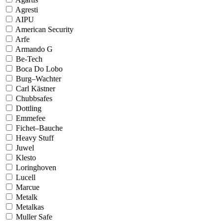
Agresti
AIPU
American Security
Arfe
Armando G
Be-Tech
Boca Do Lobo
Burg–Wachter
Carl Kästner
Chubbsafes
Dottling
Emmefee
Fichet–Bauche
Heavy Stuff
Juwel
Klesto
Loringhoven
Lucell
Marcue
Metalk
Metalkas
Muller Safe