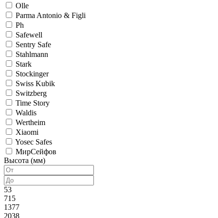
Olle
Parma Antonio & Figli
Ph
Safewell
Sentry Safe
Stahlmann
Stark
Stockinger
Swiss Kubik
Switzberg
Time Story
Waldis
Wertheim
Xiaomi
Yosec Safes
МирСейфов
Высота (мм)
53
715
1377
2038