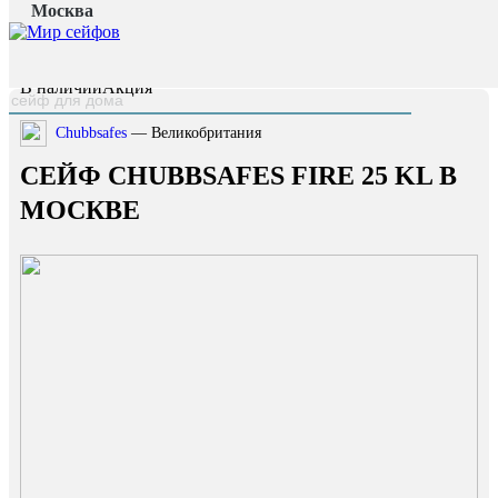
Москва
Главная страница
/
Каталог
/
Сейф Chubbsafes FIRE 25 KL
наверх
В наличии
Акция
Chubbsafes
— Великобритания
СЕЙФ CHUBBSAFES FIRE 25 KL В
МОСКВЕ