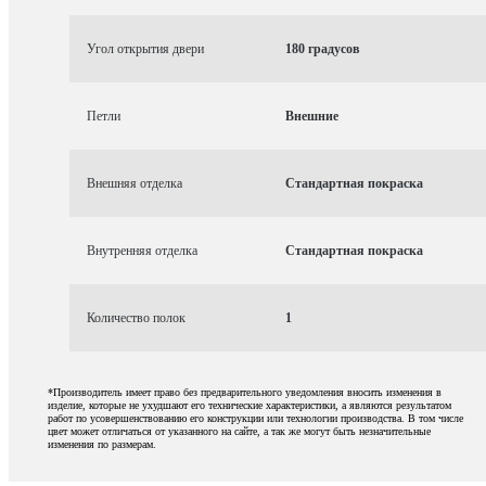
Угол открытия двери
180 градусов
Петли
Внешние
Внешняя отделка
Стандартная покраска
Внутренняя отделка
Стандартная покраска
Количество полок
1
*Производитель имеет право без предварительного уведомления вносить изменения в
изделие, которые не ухудшают его технические характеристики, а являются результатом
работ по усовершенствованию его конструкции или технологии производства. В том числе
цвет может отличаться от указанного на сайте, а так же могут быть незначительные
изменения по размерам.