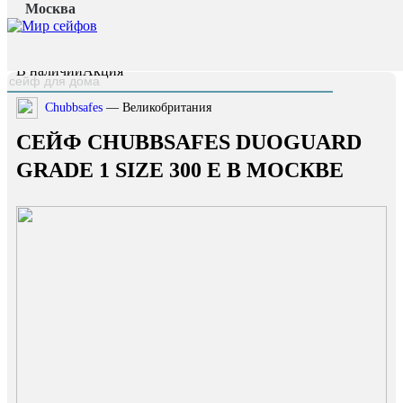
Москва
Главная страница
/
Каталог
/
Сейф Chubbsafes DuoGuard Grade 1 Size 300 Е
наверх
В наличии
Акция
Chubbsafes
— Великобритания
СЕЙФ CHUBBSAFES DUOGUARD
GRADE 1 SIZE 300 Е В МОСКВЕ