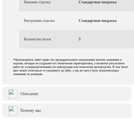
Внешняя отделка
Стандартная покраска
Внутренняя отделка
Стандартная покраска
Количество полок
3
*Производитель имеет право без предварительного уведомления вносить изменения в
изделие, которые не ухудшают его технические характеристики, а являются результатом
работ по усовершенствованию его конструкции или технологии производства. В том числе
цвет может отличаться от указанного на сайте, а так же могут быть незначительные
изменения по размерам.
Описание
Почему мы