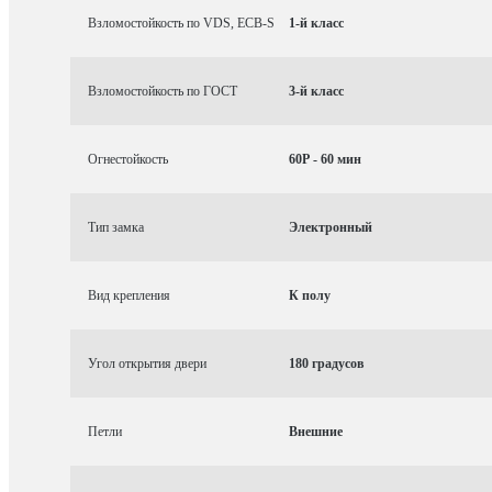
Взломостойкость по VDS, ECB-S
1-й класс
Взломостойкость по ГОСТ
3-й класс
Огнестойкость
60P - 60 мин
Тип замка
Электронный
Вид крепления
К полу
Угол открытия двери
180 градусов
Петли
Внешние