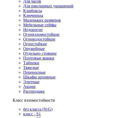
Для часов
Для ювелирных украшений
Кэшбоксы
Ключницы
Маленьких размеров
Мебельные сейфы
Недорогие
Огневзломостойкие
Огневодостойкие
Огнестойкие
Оружейные
Отдельно стоящие
Почтовые ящики
Тайники
Тяжелые
Переносные
Шкафы архивные
Элитные
Акции
Распродажа
Класс взломостойкости
без класса (N/G)
класс - S1