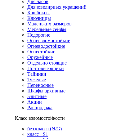
Для часов
Для ювелирных украшений
Кэшбоксы
Ключницы
Маленьких размеров
Мебельные сейфы
Недорогие
Огневзломостойкие
Огневодостойкие
Огнестойкие
Оружейные
Отдельно стоящие
Почтовые ящики
Тайники
Тяжелые
Переносные
Шкафы архивные
Элитные
Акции
Распродажа
Класс взломостойкости
без класса (N/G)
класс - S1