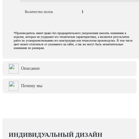
Количество полок
1
*Производитель имеет право без предварительного уведомления вносить изменения в
изделие, которые не ухудшают его технические характеристики, а являются результатом
работ по усовершенствованию его конструкции или технологии производства. В том числе
цвет может отличаться от указанного на сайте, а так же могут быть незначительные
изменения по размерам.
Описание
Почему мы
ИНДИВИДУАЛЬНЫЙ ДИЗАЙН