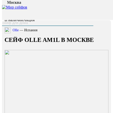
Москва
Главная страница
/
Каталог
/
Сейф OLLE AM1L
наверх
В наличии
Акция
Olle
— Испания
СЕЙФ OLLE AM1L В МОСКВЕ