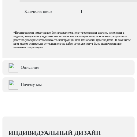
Количество полок
1
*Производитель имеет право без предварительного уведомления вносить изменения в
изделие, которые не ухудшают его технические характеристики, а являются результатом
работ по усовершенствованию его конструкции или технологии производства. В том числе
цвет может отличаться от указанного на сайте, а так же могут быть незначительные
изменения по размерам.
Описание
Почему мы
ИНДИВИДУАЛЬНЫЙ ДИЗАЙН