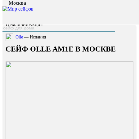
Москва
Главная страница
/
Каталог
/
Сейф OLLE AM1E
наверх
В наличии
Акция
Olle
— Испания
СЕЙФ OLLE AM1E В МОСКВЕ