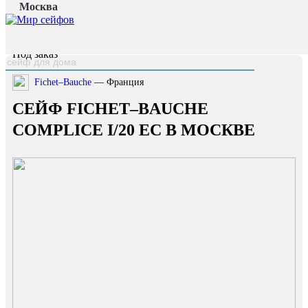
Москва
Главная страница
/
Каталог
/
Сейф Fichet–Bauche Complice I/20 EC
наверх
Под заказ
Fichet–Bauche
— Франция
СЕЙФ FICHET–BAUCHE
COMPLICE I/20 EC В МОСКВЕ