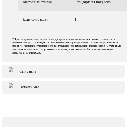
Внутренняя отделка
Стандартная покраска
Количество полок
1
*Производитель имеет право без предварительного уведомления вносить изменения в
изделие, которые не ухудшают его технические характеристики, а являются результатом
работ по усовершенствованию его конструкции или технологии производства. В том числе
цвет может отличаться от указанного на сайте, а так же могут быть незначительные
изменения по размерам.
Описание
Почему мы