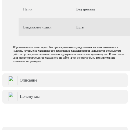
Петли
Внутренние
Выдвижные ящики
Есть
*Производитель имеет право без предварительного уведомления вносить изменения в
изделие, которые не ухудшают его технические характеристики, а являются результатом
работ по усовершенствованию его конструкции или технологии производства. В том числе
цвет может отличаться от указанного на сайте, а так же могут быть незначительные
изменения по размерам.
Описание
Почему мы