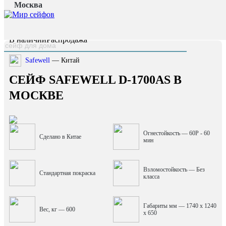
Москва
Главная страница
/
Каталог
/
Сейф Safewell D-1700AS
наверх
В наличии
Распродажа
Safewell
— Китай
СЕЙФ SAFEWELL D-1700AS В
МОСКВЕ
Огнестойкость — 60P - 60
Сделано в Китае
мин
Взломостойкость — Без
Стандартная покраска
класса
Габариты мм — 1740 x 1240
Вес, кг — 600
x 650