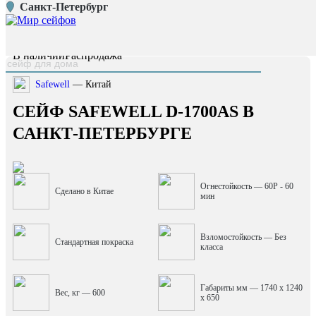
Санкт-Петербург
Главная страница
/
Каталог
/
Сейф Safewell D-1700AS
наверх
В наличии
Распродажа
Safewell
— Китай
СЕЙФ SAFEWELL D-1700AS В
САНКТ-ПЕТЕРБУРГЕ
Огнестойкость — 60P - 60
Сделано в Китае
мин
Взломостойкость — Без
Стандартная покраска
класса
Габариты мм — 1740 x 1240
Вес, кг — 600
x 650