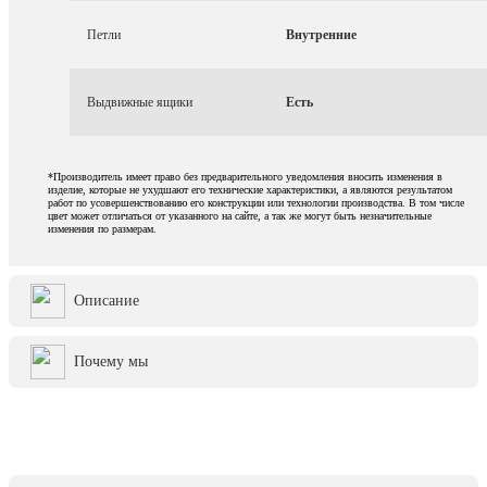
Петли
Внутренние
Выдвижные ящики
Есть
*Производитель имеет право без предварительного уведомления вносить изменения в
изделие, которые не ухудшают его технические характеристики, а являются результатом
работ по усовершенствованию его конструкции или технологии производства. В том числе
цвет может отличаться от указанного на сайте, а так же могут быть незначительные
изменения по размерам.
Описание
Почему мы