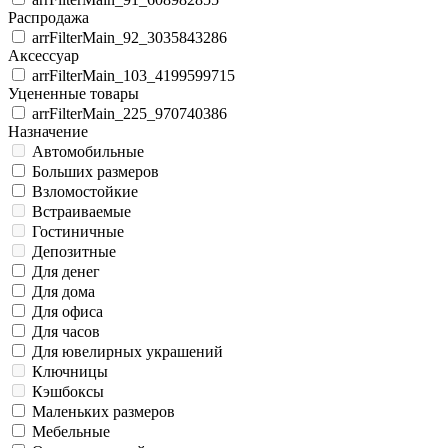
Распродажа
arrFilterMain_92_3035843286
Аксессуар
arrFilterMain_103_4199599715
Уцененные товары
arrFilterMain_225_970740386
Назначение
Автомобильные
Больших размеров
Взломостойкие
Встраиваемые
Гостиничные
Депозитные
Для денег
Для дома
Для офиса
Для часов
Для ювелирных украшений
Ключницы
Кэшбоксы
Маленьких размеров
Мебельные