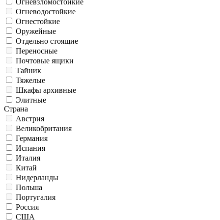
Огневзломостойкие
Огневодостойкие
Огнестойкие
Оружейные
Отдельно стоящие
Переносные
Почтовые ящики
Тайник
Тяжелые
Шкафы архивные
Элитные
Страна
Австрия
Великобритания
Германия
Испания
Италия
Китай
Нидерланды
Польша
Португалия
Россия
США