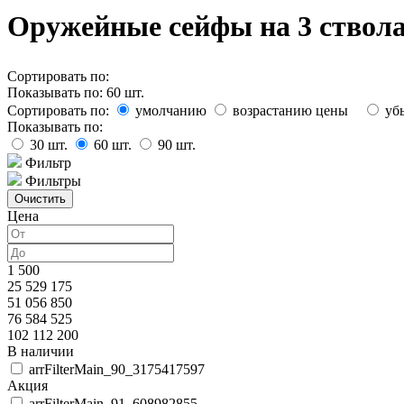
Оружейные сейфы на 3 ствола
Сортировать по:
Показывать по:
60
шт.
Сортировать по:
умолчанию
возрастанию цены
уб
Показывать по:
30
шт.
60
шт.
90
шт.
Фильтр
Фильтры
Цена
1 500
25 529 175
51 056 850
76 584 525
102 112 200
В наличии
arrFilterMain_90_3175417597
Акция
arrFilterMain_91_608982855