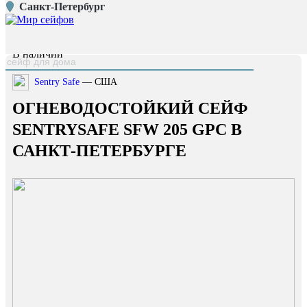
Санкт-Петербург
Главная страница
/
Каталог
/
Огневодостойкий сейф SentrySafe SFW 205 GPC
наверх
В наличии
Sentry Safe
— США
ОГНЕВОДОСТОЙКИЙ СЕЙФ
SENTRYSAFE SFW 205 GPC В
САНКТ-ПЕТЕРБУРГЕ