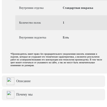
Внутренняя отделка
Стандартная покраска
Количество полок
1
Внутренняя подсветка
Есть
*Производитель имеет право без предварительного уведомления вносить изменения в
изделие, которые не ухудшают его технические характеристики, а являются результатом
работ по усовершенствованию его конструкции или технологии производства. В том числе
цвет может отличаться от указанного на сайте, а так же могут быть незначительные
изменения по размерам.
Описание
Почему мы