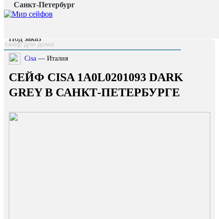
Санкт-Петербург
Главная страница
/
Каталог
/
Сейф Cisa 1A0L0201093 Dark Grey
наверх
Под заказ
Cisa
— Италия
СЕЙФ CISA 1A0L0201093 DARK
GREY В САНКТ-ПЕТЕРБУРГЕ