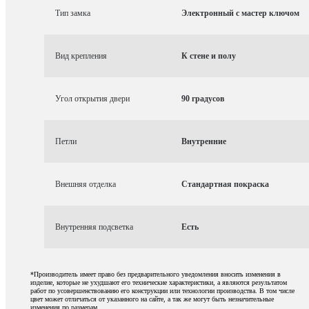
Тип замка
Электронный с мастер ключом
Вид крепления
К стене и полу
Угол открытия двери
90 градусов
Петли
Внутренние
Внешняя отделка
Стандартная покраска
Внутренняя подсветка
Есть
*Производитель имеет право без предварительного уведомления вносить изменения в
изделие, которые не ухудшают его технические характеристики, а являются результатом
работ по усовершенствованию его конструкции или технологии производства. В том числе
цвет может отличаться от указанного на сайте, а так же могут быть незначительные
изменения по размерам.