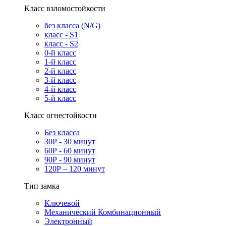
Класс взломостойкости
без класса (N/G)
класс - S1
класс - S2
0-й класс
1-й класс
2-й класс
3-й класс
4-й класс
5-й класс
Класс огнестойкости
Без класса
30Р - 30 минут
60Р - 60 минут
90Р - 90 минут
120Р – 120 минут
Тип замка
Ключевой
Механический Комбинационный
Электронный