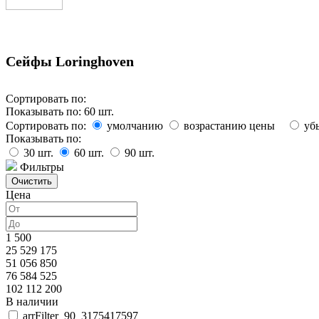
Сейфы Loringhoven
Сортировать по:
Показывать по:
60
шт.
Сортировать по:
умолчанию
возрастанию цены
уб
Показывать по:
30
шт.
60
шт.
90
шт.
Фильтры
Цена
1 500
25 529 175
51 056 850
76 584 525
102 112 200
В наличии
arrFilter_90_3175417597