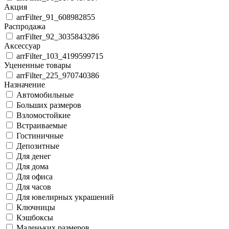
Акция
arrFilter_91_608982855
Распродажа
arrFilter_92_3035843286
Аксессуар
arrFilter_103_4199599715
Уцененные товары
arrFilter_225_970740386
Назначение
Автомобильные
Больших размеров
Взломостойкие
Встраиваемые
Гостиничные
Депозитные
Для денег
Для дома
Для офиса
Для часов
Для ювелирных украшений
Ключницы
Кэшбоксы
Маленьких размеров