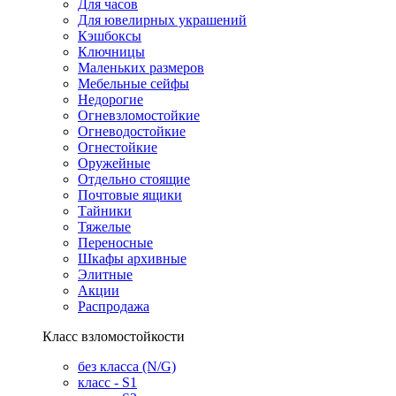
Для часов
Для ювелирных украшений
Кэшбоксы
Ключницы
Маленьких размеров
Мебельные сейфы
Недорогие
Огневзломостойкие
Огневодостойкие
Огнестойкие
Оружейные
Отдельно стоящие
Почтовые ящики
Тайники
Тяжелые
Переносные
Шкафы архивные
Элитные
Акции
Распродажа
Класс взломостойкости
без класса (N/G)
класс - S1