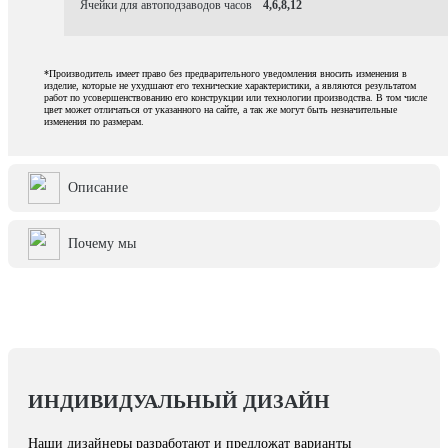
Ячейки для автоподзаводов часов
4,6,8,12
*Производитель имеет право без предварительного уведомления вносить изменения в
изделие, которые не ухудшают его технические характеристики, а являются результатом
работ по усовершенствованию его конструкции или технологии производства. В том числе
цвет может отличаться от указанного на сайте, а так же могут быть незначительные
изменения по размерам.
Описание
Почему мы
ИНДИВИДУАЛЬНЫЙ ДИЗАЙН
Наши дизайнеры разработают и предложат варианты