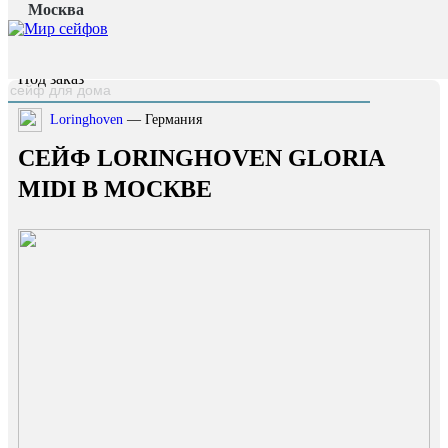
Москва
Главная страница
/
Каталог
/
Сейф Loringhoven Gloria midi
наверх
Под заказ
Loringhoven
— Германия
СЕЙФ LORINGHOVEN GLORIA
MIDI В МОСКВЕ