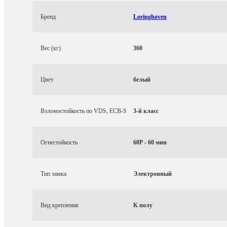
Бренд
Loringhoven
Вес (кг)
360
Цвет
белый
Взломостойкость по VDS, ECB-S
3-й класс
Огнестойкость
60P - 60 мин
Тип замка
Электронный
Вид крепления
К полу