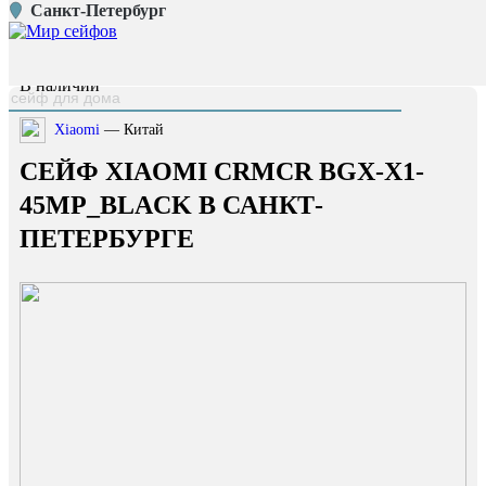
Санкт-Петербург
Главная страница
/
Каталог
/
Сейф Xiaomi CRMCR BGX-X1-45MP_black
наверх
В наличии
Xiaomi
— Китай
СЕЙФ XIAOMI CRMCR BGX-X1-
45MP_BLACK В САНКТ-
ПЕТЕРБУРГЕ