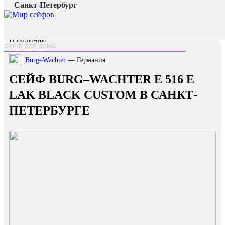
Санкт-Петербург
Главная страница
/
Каталог
/
Сейф Burg–Wachter E 516 E Lak Black Custom
наверх
В наличии
Burg–Wachter
— Германия
СЕЙФ BURG–WACHTER E 516 E
LAK BLACK CUSTOM В САНКТ-
ПЕТЕРБУРГЕ