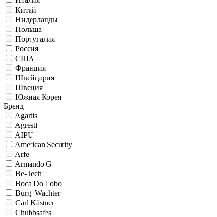
Италия
Китай
Нидерланды
Польша
Португалия
Россия
США
Франция
Швейцария
Швеция
Южная Корея
Бренд
Agartis
Agresti
AIPU
American Security
Arfe
Armando G
Be-Tech
Boca Do Lobo
Burg–Wachter
Carl Kästner
Chubbsafes