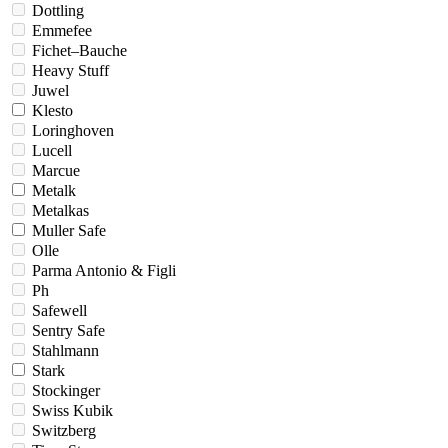
Dottling
Emmefee
Fichet–Bauche
Heavy Stuff
Juwel
Klesto
Loringhoven
Lucell
Marcue
Metalk
Metalkas
Muller Safe
Olle
Parma Antonio & Figli
Ph
Safewell
Sentry Safe
Stahlmann
Stark
Stockinger
Swiss Kubik
Switzberg