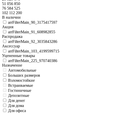
51 056 850
76 584 525
102 112 200
В наличии
arrFilterMain_90_3175417597
Акция
arrFilterMain_91_608982855
Распродажа
arrFilterMain_92_3035843286
Аксессуар
arrFilterMain_103_4199599715
Уцененные товары
arrFilterMain_225_970740386
Назначение
Автомобильные
Больших размеров
Взломостойкие
Встраиваемые
Гостиничные
Депозитные
Для денег
Для дома
Для офиса