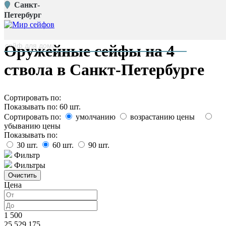
Санкт-
Главная страница
/
Петербург
Каталог
наверх
Оружейные сейфы на 4
ствола в Санкт-Петербурге
Сортировать по:
Показывать по:
60
шт.
Сортировать по:
умолчанию
возрастанию цены
убыванию цены
Показывать по:
30
шт.
60
шт.
90
шт.
Фильтр
Фильтры
Цена
1 500
25 529 175