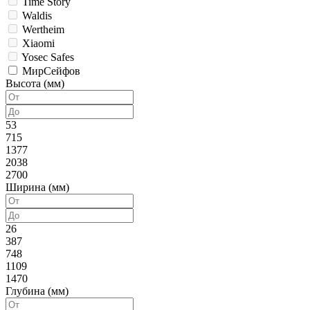
Time Story
Waldis
Wertheim
Xiaomi
Yosec Safes
МирСейфов
Высота (мм)
53
715
1377
2038
2700
Ширина (мм)
26
387
748
1109
1470
Глубина (мм)