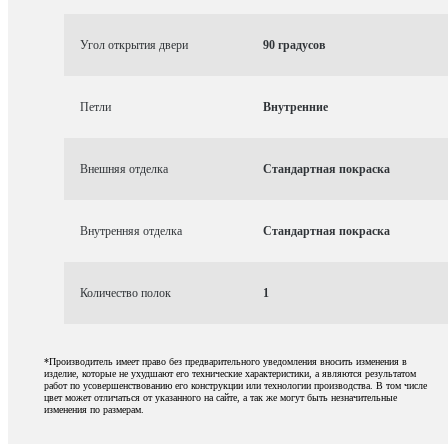
Угол открытия двери
90 градусов
Петли
Внутренние
Внешняя отделка
Стандартная покраска
Внутренняя отделка
Стандартная покраска
Количество полок
1
*Производитель имеет право без предварительного уведомления вносить изменения в
изделие, которые не ухудшают его технические характеристики, а являются результатом
работ по усовершенствованию его конструкции или технологии производства. В том числе
цвет может отличаться от указанного на сайте, а так же могут быть незначительные
изменения по размерам.