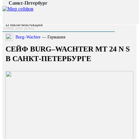
Санкт-Петербург
Главная страница
/
Каталог
/
Сейф Burg–Wachter MT 24 N S
наверх
В наличии
Акция
Burg–Wachter
— Германия
СЕЙФ BURG–WACHTER MT 24 N S
В САНКТ-ПЕТЕРБУРГЕ