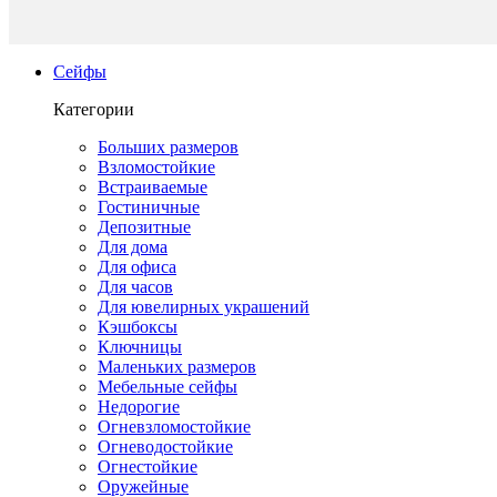
Сейфы
Категории
Больших размеров
Взломостойкие
Встраиваемые
Гостиничные
Депозитные
Для дома
Для офиса
Для часов
Для ювелирных украшений
Кэшбоксы
Ключницы
Маленьких размеров
Мебельные сейфы
Недорогие
Огневзломостойкие
Огневодостойкие
Огнестойкие
Оружейные