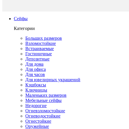
Сейфы
Категории
Больших размеров
Взломостойкие
Встраиваемые
Гостиничные
Депозитные
Для дома
Для офиса
Для часов
Для ювелирных украшений
Кэшбоксы
Ключницы
Маленьких размеров
Мебельные сейфы
Недорогие
Огневзломостойкие
Огневодостойкие
Огнестойкие
Оружейные