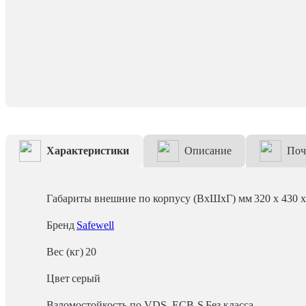
Характеристики
Описание
Поч
Габариты внешние по корпусу (ВхШхГ) мм
320 x 430 
Бренд
Safewell
Вес (кг)
20
Цвет
серый
Взломостойкость по VDS, ECB-S
Без класса