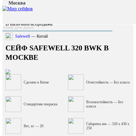
Москва
Главная страница
/
Каталог
/
Сейф Safewell 320 BWK
наверх
В наличии
Распродажа
Safewell
— Китай
СЕЙФ SAFEWELL 320 BWK В
МОСКВЕ
Сделано в Китае
Огнестойкость — Без класса
Взломостойкость — Без
Стандартная покраска
класса
Габариты мм — 320 x 430 x
Вес, кг — 20
250