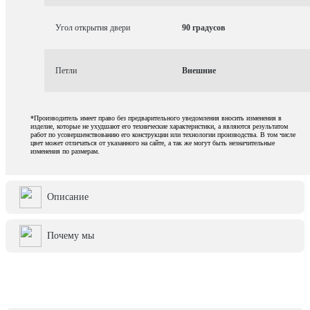
Угол открытия двери
90 градусов
Петли
Внешние
*Производитель имеет право без предварительного уведомления вносить изменения в
изделие, которые не ухудшают его технические характеристики, а являются результатом
работ по усовершенствованию его конструкции или технологии производства. В том числе
цвет может отличаться от указанного на сайте, а так же могут быть незначительные
изменения по размерам.
Описание
Почему мы