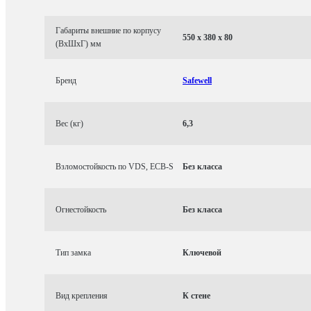
Габариты внешние по корпусу
550 x 380 x 80
(ВхШхГ) мм
Бренд
Safewell
Вес (кг)
6,3
Взломостойкость по VDS, ECB-S
Без класса
Огнестойкость
Без класса
Тип замка
Ключевой
Вид крепления
К стене