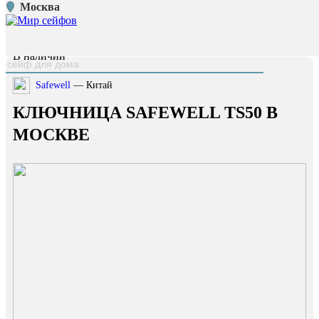
Москва
Главная страница
/
Каталог
/
Ключница Safewell TS50
наверх
В наличии
Safewell
— Китай
КЛЮЧНИЦА SAFEWELL TS50 В
МОСКВЕ