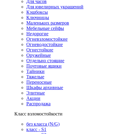
Для часов
Для ювелирных украшений
Кэшбоксы
Ключницы
Маленьких размеров
Мебельные сейфы
Недорогие
Огневзломостойкие
Огневодостойкие
Огнестойкие
Оружейные
Отдельно стоящие
Почтовые ящики
Тайники
Тяжелые
Переносные
Шкафы архивные
Элитные
Акции
Распродажа
Класс взломостойкости
без класса (N/G)
класс - S1