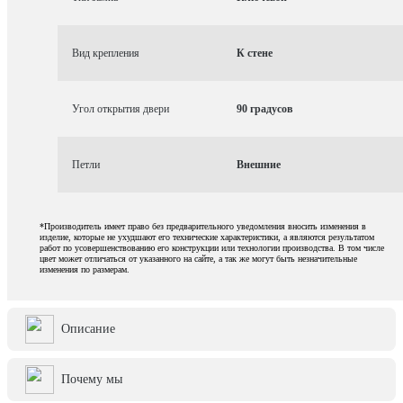
Вид крепления
К стене
Угол открытия двери
90 градусов
Петли
Внешние
*Производитель имеет право без предварительного уведомления вносить изменения в
изделие, которые не ухудшают его технические характеристики, а являются результатом
работ по усовершенствованию его конструкции или технологии производства. В том числе
цвет может отличаться от указанного на сайте, а так же могут быть незначительные
изменения по размерам.
Описание
Почему мы