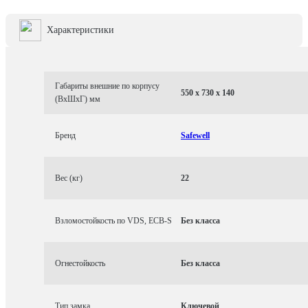
Характеристики
Габариты внешние по корпусу
550 x 730 x 140
(ВхШхГ) мм
Бренд
Safewell
Вес (кг)
22
Взломостойкость по VDS, ECB-S
Без класса
Огнестойкость
Без класса
Тип замка
Ключевой