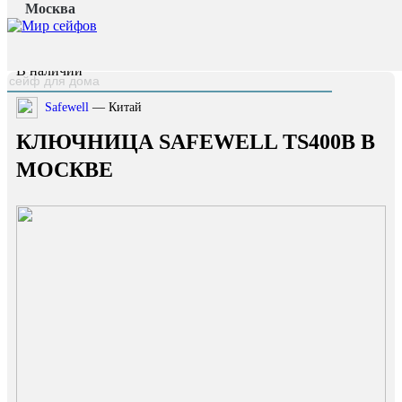
Москва
Главная страница
/
Каталог
/
Ключница Safewell TS400В
наверх
В наличии
Safewell
— Китай
КЛЮЧНИЦА SAFEWELL TS400В В
МОСКВЕ