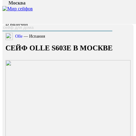
Москва
Главная страница
/
Каталог
/
Сейф OLLE S603E
наверх
В наличии
Olle
— Испания
СЕЙФ OLLE S603E В МОСКВЕ