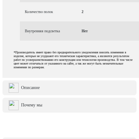
Количество полок
2
Внутренняя подсветка
Нет
*Производитель имеет право без предварительного уведомления вносить изменения в
изделие, которые не ухудшают его технические характеристики, а являются результатом
работ по усовершенствованию его конструкции или технологии производства. В том числе
цвет может отличаться от указанного на сайте, а так же могут быть незначительные
изменения по размерам.
Описание
Почему мы