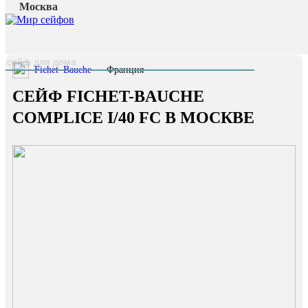
Москва
Главная страница
/
Каталог
/
Сейф Fichet-Bauche Complice I/40 FC
наверх
Fichet–Bauche
— Франция
СЕЙФ FICHET-BAUCHE
COMPLICE I/40 FC В МОСКВЕ