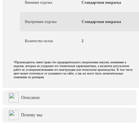
Внешняя отделка
Стандартная покраска
Внутренняя отделка
Стандартная покраска
Количество полок
2
*Производитель имеет право без предварительного уведомления вносить изменения в
изделие, которые не ухудшают его технические характеристики, а являются результатом
работ по усовершенствованию его конструкции или технологии производства. В том числе
цвет может отличаться от указанного на сайте, а так же могут быть незначительные
изменения по размерам.
Описание
Почему мы