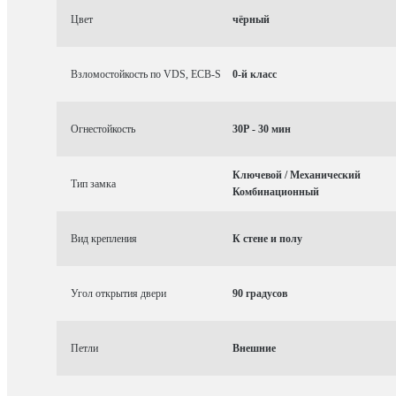
Цвет
чёрный
Взломостойкость по VDS, ECB-S
0-й класс
Огнестойкость
30P - 30 мин
Ключевой / Механический
Тип замка
Комбинационный
Вид крепления
К стене и полу
Угол открытия двери
90 градусов
Петли
Внешние