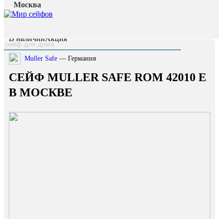
Москва
Главная страница
/
Каталог
/
Сейф Muller Safe Rom 42010 E
наверх
В наличии
Акция
Muller Safe
— Германия
СЕЙФ MULLER SAFE ROM 42010 E
В МОСКВЕ