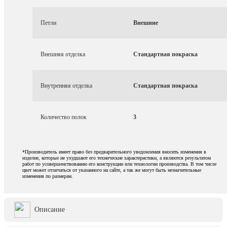
Петли
Внешние
Внешняя отделка
Стандартная покраска
Внутренняя отделка
Стандартная покраска
Количество полок
3
*Производитель имеет право без предварительного уведомления вносить изменения в
изделие, которые не ухудшают его технические характеристики, а являются результатом
работ по усовершенствованию его конструкции или технологии производства. В том числе
цвет может отличаться от указанного на сайте, а так же могут быть незначительные
изменения по размерам.
Описание