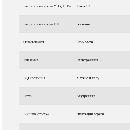
Взломостойкость по VDS, ECB-S
Класс S2
Взломостойкость по ГОСТ
1-й класс
Огнестойкость
Без класса
Тип замка
Электронный
Вид крепления
К стене и полу
Петли
Внутренние
Внешняя отделка
Имитация дерева