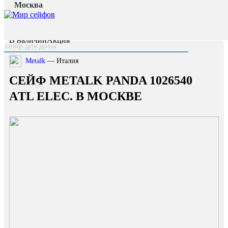
Москва
Главная страница
/
Каталог
/
Сейф Metalk Panda 1026540 AТL Elec.
наверх
В наличии
Акция
Metalk
— Италия
СЕЙФ METALK PANDA 1026540
AТL ELEC. В МОСКВЕ