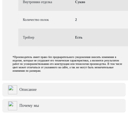
Внутренняя отделка
Сукно
Количество полок
2
Трейзер
Есть
*Производитель имеет право без предварительного уведомления вносить изменения в
изделие, которые не ухудшают его технические характеристики, а являются результатом
работ по усовершенствованию его конструкции или технологии производства. В том числе
цвет может отличаться от указанного на сайте, а так же могут быть незначительные
изменения по размерам.
Описание
Почему мы