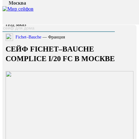
Москва
Главная страница
/
Каталог
/
Сейф Fichet–Bauche Complice I/20 FC
наверх
Под заказ
Fichet–Bauche
— Франция
СЕЙФ FICHET–BAUCHE
COMPLICE I/20 FC В МОСКВЕ