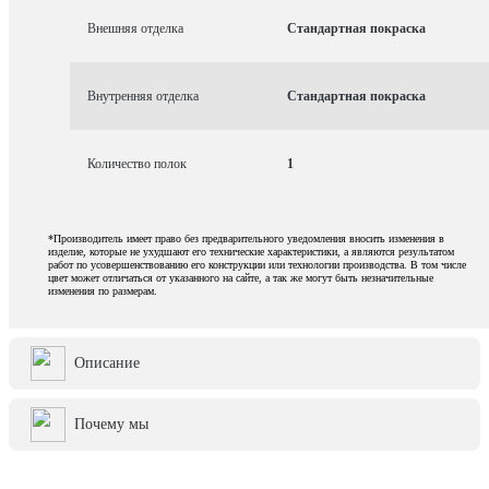
Внешняя отделка
Стандартная покраска
Внутренняя отделка
Стандартная покраска
Количество полок
1
*Производитель имеет право без предварительного уведомления вносить изменения в
изделие, которые не ухудшают его технические характеристики, а являются результатом
работ по усовершенствованию его конструкции или технологии производства. В том числе
цвет может отличаться от указанного на сайте, а так же могут быть незначительные
изменения по размерам.
Описание
Почему мы