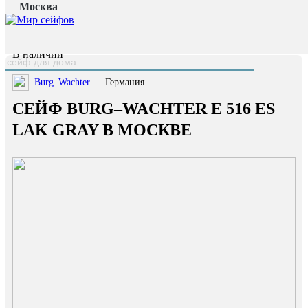
Москва
Главная страница
/
Каталог
/
Сейф Burg–Wachter E 516 ES LAK Gray
наверх
В наличии
Burg–Wachter
— Германия
СЕЙФ BURG–WACHTER E 516 ES
LAK GRAY В МОСКВЕ