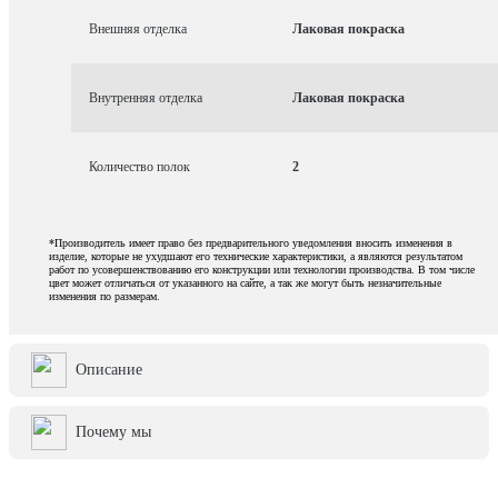
Внешняя отделка
Лаковая покраска
Внутренняя отделка
Лаковая покраска
Количество полок
2
*Производитель имеет право без предварительного уведомления вносить изменения в
изделие, которые не ухудшают его технические характеристики, а являются результатом
работ по усовершенствованию его конструкции или технологии производства. В том числе
цвет может отличаться от указанного на сайте, а так же могут быть незначительные
изменения по размерам.
Описание
Почему мы