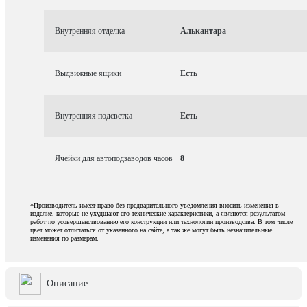
Внутренняя отделка
Алькантара
Выдвижные ящики
Есть
Внутренняя подсветка
Есть
Ячейки для автоподзаводов часов
8
*Производитель имеет право без предварительного уведомления вносить изменения в
изделие, которые не ухудшают его технические характеристики, а являются результатом
работ по усовершенствованию его конструкции или технологии производства. В том числе
цвет может отличаться от указанного на сайте, а так же могут быть незначительные
изменения по размерам.
Описание