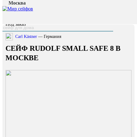
Москва
Главная страница
/
Каталог
/
Сейф RUDOLF SMALL SAFE 8
наверх
Под заказ
Carl Kästner
— Германия
СЕЙФ RUDOLF SMALL SAFE 8 В
МОСКВЕ