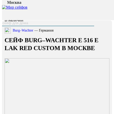
Москва
Главная страница
/
Каталог
/
Сейф Burg–Wachter E 516 E Lak Red Custom
наверх
В наличии
Burg–Wachter
— Германия
СЕЙФ BURG–WACHTER E 516 E
LAK RED CUSTOM В МОСКВЕ