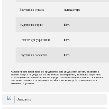
Внутренняя отделка
Алькантара
Выдвижные ящики
Есть
Планшет для украшений
Есть
Внутренняя подсветка
Есть
*Производитель имеет право без предварительного уведомления вносить изменения в
изделие, которые не ухудшают его технические характеристики, а являются результатом
работ по усовершенствованию его конструкции или технологии производства. В том числе
цвет может отличаться от указанного на сайте, а так же могут быть незначительные
изменения по размерам.
Описание