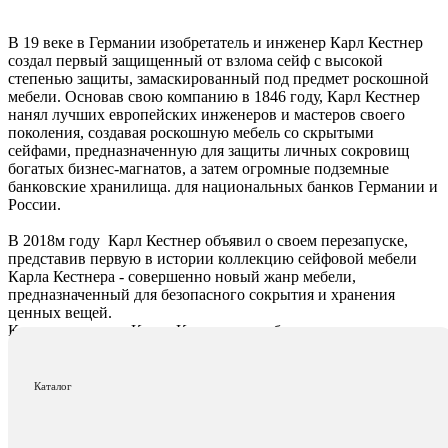
В 19 веке в Германии изобретатель и инженер Карл Кестнер
создал первый защищенный от взлома сейф с высокой
степенью защиты, замаскированный под предмет роскошной
мебели. Основав свою компанию в 1846 году, Карл Кестнер
нанял лучших европейских инженеров и мастеров своего
поколения, создавая роскошную мебель со скрытыми
сейфами, предназначенную для защиты личных сокровищ
богатых бизнес-магнатов, а затем огромные подземные
банковские хранилища. для национальных банков Германии и
России.
В 2018м году Карл Кестнер объявил о своем перезапуске,
представив первую в истории коллекцию сейфовой мебели
Карла Кестнера - совершенно новый жанр мебели,
предназначенный для безопасного сокрытия и хранения
ценных вещей.
Каждое творение Карла Кестнера с любовью спроектировано,
спроектировано и создано, чтобы безупречно вписаться в
роскошное жилое или рабочее пространство 21 века. На
первый взгляд, сейф-мебель Carl Kästner - это красивый,
Каталог
искусно созданный, современный дизайн, доступный с
выбором дерева и отделки. Тем не менее, до тех пор, пока его
не откроют, совершенно незаметны его сдержанная и