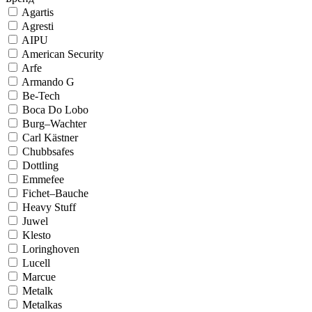
Agartis
Agresti
AIPU
American Security
Arfe
Armando G
Be-Tech
Boca Do Lobo
Burg–Wachter
Carl Kästner
Chubbsafes
Dottling
Emmefee
Fichet–Bauche
Heavy Stuff
Juwel
Klesto
Loringhoven
Lucell
Marcue
Metalk
Metalkas