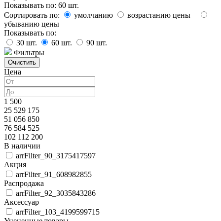
Показывать по:
60
шт.
Сортировать по:
умолчанию
возрастанию цены
убыванию цены
Показывать по:
30
шт.
60
шт.
90
шт.
Фильтры
Цена
1 500
25 529 175
51 056 850
76 584 525
102 112 200
В наличии
arrFilter_90_3175417597
Акция
arrFilter_91_608982855
Распродажа
arrFilter_92_3035843286
Аксессуар
arrFilter_103_4199599715
Уцененные товары