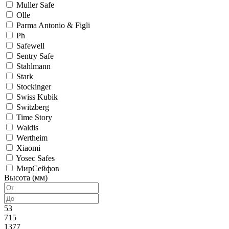
Muller Safe
Olle
Parma Antonio & Figli
Ph
Safewell
Sentry Safe
Stahlmann
Stark
Stockinger
Swiss Kubik
Switzberg
Time Story
Waldis
Wertheim
Xiaomi
Yosec Safes
МирСейфов
Высота (мм)
53
715
1377