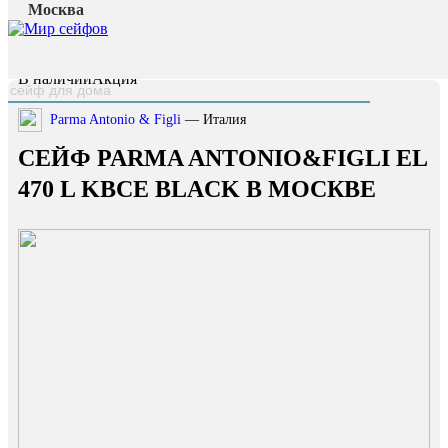
Москва
Главная страница
/
Каталог
/
Сейф Parma Antonio&Figli EL 470 L KBCE BLACK
наверх
В наличии
Акция
Parma Antonio & Figli
— Италия
СЕЙФ PARMA ANTONIO&FIGLI EL
470 L KBCE BLACK В МОСКВЕ