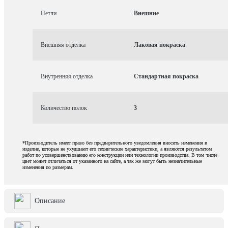
Петли
Внешние
Внешняя отделка
Лаковая покраска
Внутренняя отделка
Стандартная покраска
Количество полок
3
*Производитель имеет право без предварительного уведомления вносить изменения в
изделие, которые не ухудшают его технические характеристики, а являются результатом
работ по усовершенствованию его конструкции или технологии производства. В том числе
цвет может отличаться от указанного на сайте, а так же могут быть незначительные
изменения по размерам.
Описание