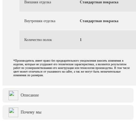
Внешняя отделка
Стандартная покраска
Внутренняя отделка
Стандартная покраска
Количество полок
1
*Производитель имеет право без предварительного уведомления вносить изменения в
изделие, которые не ухудшают его технические характеристики, а являются результатом
работ по усовершенствованию его конструкции или технологии производства. В том числе
цвет может отличаться от указанного на сайте, а так же могут быть незначительные
изменения по размерам.
Описание
Почему мы