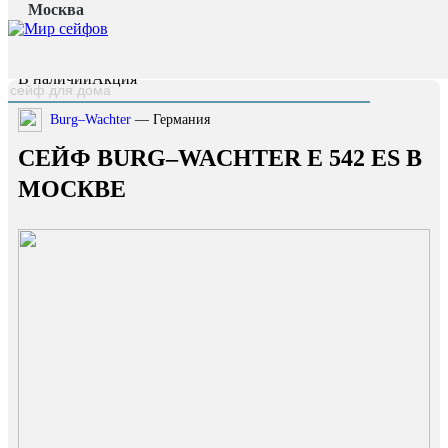
Москва
Главная страница
/
Каталог
/
Сейф Burg–Wachter E 542 ES
наверх
В наличии
Акция
Burg–Wachter
— Германия
СЕЙФ BURG–WACHTER E 542 ES В
МОСКВЕ