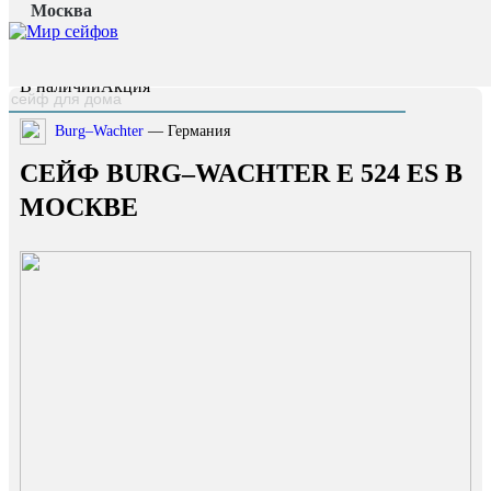
Москва
Главная страница
/
Каталог
/
Сейф Burg–Wachter E 524 ES
наверх
В наличии
Акция
Burg–Wachter
— Германия
СЕЙФ BURG–WACHTER E 524 ES В
МОСКВЕ