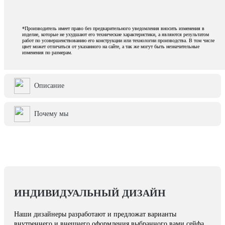
*Производитель имеет право без предварительного уведомления вносить изменения в
изделие, которые не ухудшают его технические характеристики, а являются результатом
работ по усовершенствованию его конструкции или технологии производства. В том числе
цвет может отличаться от указанного на сайте, а так же могут быть незначительные
изменения по размерам.
Описание
Почему мы
ИНДИВИДУАЛЬНЫЙ ДИЗАЙН
Наши дизайнеры разработают и предложат варианты
внутреннего и внешнего оформления выбранного вами сейфа.