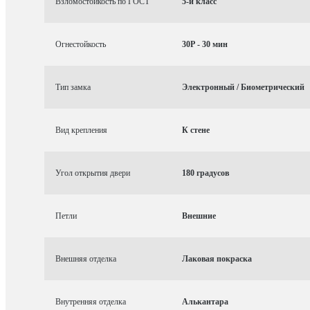
Взломостойкость по ГОСТ
5-й класс
Огнестойкость
30P - 30 мин
Тип замка
Электронный / Биометрический
Вид крепления
К стене
Угол открытия двери
180 градусов
Петли
Внешние
Внешняя отделка
Лаковая покраска
Внутренняя отделка
Алькантара