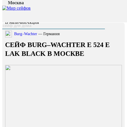
Москва
Главная страница
/
Каталог
/
Сейф Burg–Wachter E 524 E Lak Black
наверх
В наличии
Акция
Burg–Wachter
— Германия
СЕЙФ BURG–WACHTER E 524 E
LAK BLACK В МОСКВЕ