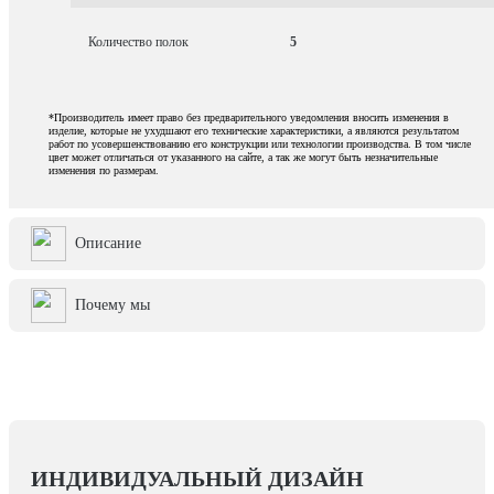
Количество полок
5
*Производитель имеет право без предварительного уведомления вносить изменения в
изделие, которые не ухудшают его технические характеристики, а являются результатом
работ по усовершенствованию его конструкции или технологии производства. В том числе
цвет может отличаться от указанного на сайте, а так же могут быть незначительные
изменения по размерам.
Описание
Почему мы
ИНДИВИДУАЛЬНЫЙ ДИЗАЙН