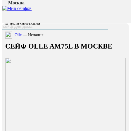
Москва
Главная страница
/
Каталог
/
Сейф OLLE AM75L
наверх
В наличии
Акция
Olle
— Испания
СЕЙФ OLLE AM75L В МОСКВЕ