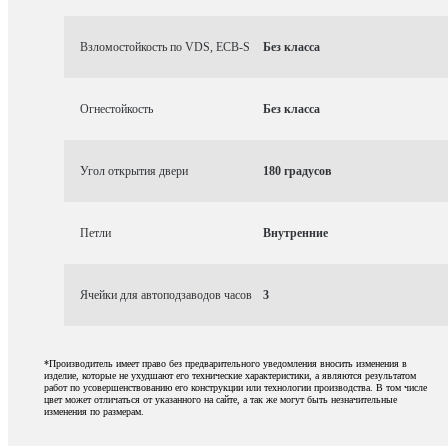
Взломостойкость по VDS, ECB-S
Без класса
Огнестойкость
Без класса
Угол открытия двери
180 градусов
Петли
Внутренние
Ячейки для автоподзаводов часов
3
*Производитель имеет право без предварительного уведомления вносить изменения в
изделие, которые не ухудшают его технические характеристики, а являются результатом
работ по усовершенствованию его конструкции или технологии производства. В том числе
цвет может отличаться от указанного на сайте, а так же могут быть незначительные
изменения по размерам.