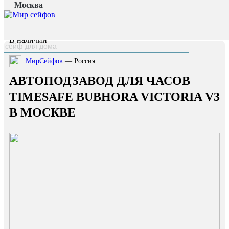
Москва
Главная страница
/
Каталог
/
Автоподзавод для часов TimeSafe Bubhora Victoria V3
наверх
В наличии
МирСейфов
— Россия
АВТОПОДЗАВОД ДЛЯ ЧАСОВ
TIMESAFE BUBHORA VICTORIA V3
В МОСКВЕ