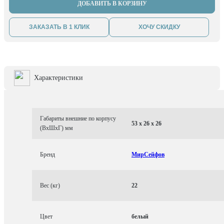
ДОБАВИТЬ В КОРЗИНУ
ЗАКАЗАТЬ В 1 КЛИК
ХОЧУ СКИДКУ
Характеристики
Габариты внешние по корпусу
53 x 26 x 26
(ВхШхГ) мм
Бренд
МирСейфов
Вес (кг)
22
Цвет
белый