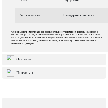
Петли
Внутренние
Внешняя отделка
Стандартная покраска
*Производитель имеет право без предварительного уведомления вносить изменения в
изделие, которые не ухудшают его технические характеристики, а являются результатом
работ по усовершенствованию его конструкции или технологии производства. В том числе
цвет может отличаться от указанного на сайте, а так же могут быть незначительные
изменения по размерам.
Описание
Почему мы