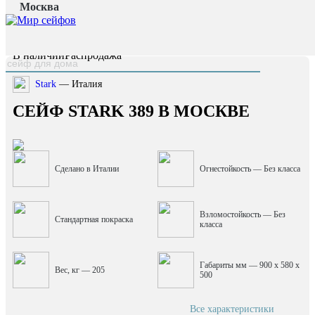
Москва
Главная страница
/
Каталог
/
Сейф Stark 389
наверх
В наличии
Распродажа
Stark
— Италия
СЕЙФ STARK 389 В МОСКВЕ
Сделано в Италии
Огнестойкость — Без класса
Взломостойкость — Без
Стандартная покраска
класса
Габариты мм — 900 x 580 x
Вес, кг — 205
500
Все характеристики