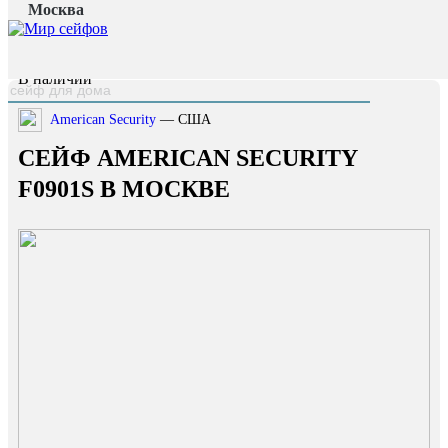
Москва
Главная страница
/
Каталог
/
Сейф American Security F0901S
наверх
В наличии
American Security
— США
СЕЙФ AMERICAN SECURITY
F0901S В МОСКВЕ