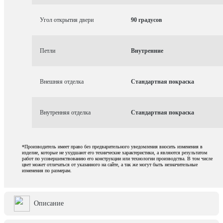
Угол открытия двери
90 градусов
Петли
Внутренние
Внешняя отделка
Стандартная покраска
Внутренняя отделка
Стандартная покраска
*Производитель имеет право без предварительного уведомления вносить изменения в
изделие, которые не ухудшают его технические характеристики, а являются результатом
работ по усовершенствованию его конструкции или технологии производства. В том числе
цвет может отличаться от указанного на сайте, а так же могут быть незначительные
изменения по размерам.
Описание